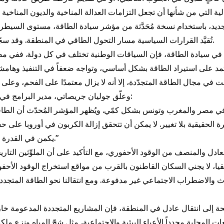
يد، باستخدام نسخة مُحَدَّثة من مؤشر سيادة الطاقة، مستوى السيطرة 
تُقيَّد القرارات السياسية مسار التحول الطاقي في المنطقة. وقد سجّل المغرب 5.5، ومصر 4.5، وتونس 4.25 من أصل 10 نقاط.
 في سيادة الطاقة، فإن السياقات الوطنية تختلف في كل دولة. ففي مص
تمد على استيراد الطاقة بشكل أساسي، وتواجه ضعفاً في التنفيذ وهامشاً
وعلّق جوليان جريصاتي، مدير البرامج في غرينبيس الشرق الأوسط وشمال أفريقيا، على التقرير قائلًا:
رة الحقيقية بلا تغيير. لا يمكن أن تتحقق إزالة الكربون في أوروبا عل
يكمن في القدرة على تحديد كيفية استخدام الطاقة، وليس فقط كيفية إنتاجها."
ا، لا يجني السكان القاطنون بالقرب من مواقع استخراج الوقود الأحف
التلوث والاضطراب الاجتماعي غير مدفوعة. ومع انتقالنا نحو الطاقة المت
ة إلى انتقال عادل في المنطقة، فإن المشاريع المتجددة المدعومة خارجيً