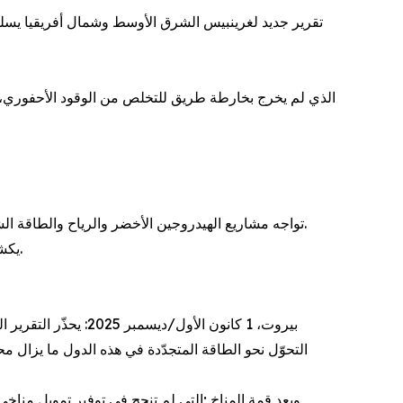
· تواجه مشاريع الهيدروجين الأخضر والرياح والطاقة الشمسية الموجهة أساسًا للتصدير خطرَ تحولها الى "مناطق تضحية خضراء" تخدم احتياجات أوروبا بدلًا من خدمة المجتمعات المحلية.
· يكشف التقرير أن السكان في مناطق استخراج النفط والغاز لا يجنون سوى سنت إلى ثلاثة سنتات مقابل كل دولار من القيمة المُنتَجة.
بيروت، 1 كانون الأول/ديسمبر 2025: يحذّر التقرير الجديد
التحوّل نحو الطاقة المتجدّدة في هذه الدول ما يزال 
وبعد قمة المناخ ;التي لم تنجح في توفير تمويل منا