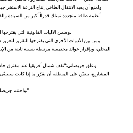
ولمنع أن يعيد الانتقال الطاقي إنتاج النزعة الاستخراج
أنظمة طاقة متجددة تمتلك قدرااً أكبر من السيادة والقد
وضمن الآليات القانونية التي يقترحها التقرير، التقاضي الإستراتيجي المستند إلى الرأي الاستشاري الصادر عن محكمة العدل الدولية عام 2025 بشأن الالتزامات المناخية.
المحلي، وبإقرار عوائد مجتمعية مرتبطة بنسبة ثابتة من الإي
وعلق جريصاتي:"تقف شمال أفريقيا عند مفترق حاسم.
المشاريع، يتعيّن على المنطقة أن تقرّر ما إذا كانت ستتبنّى ن
واختتم جريصاتي بقوله: "إن الانتقال العادل نحو الطاقة المتجددة يبدأ عندما يكون للمجتمعات دور حقيقي في تحديد كيفية إنتاج الطاقة ولمن تُوجَّه."