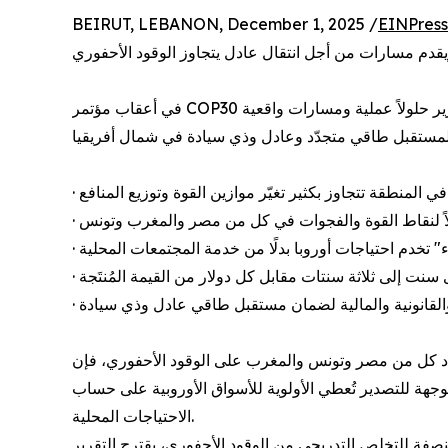
BEIRUT, LEBANON, December 1, 2025 /
EINPress
دم مسارات من أجل انتقال عادل يتجاوز الوقود الأحفوري
في أعقاب مؤتمر COP30 الذي لم يخرج بخارطة طريق للتخلص من الوقود الأحفوري، و استمرار فجوة التمويل المناخي من دول الشمال العالمي، يقدّم التقرير حلولاً عملية ومسارات واقعية
د كل من مصر وتونس والمغرب على الوقود الأحفوري، فإن
وجهة للتصدير تُعطي الأولوية للأسواق الأوروبية على حساب
الاحتياجات المحلية.
صفة للتخلص التدريجي من الوقود الأحفوري، يقترح التقرير