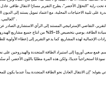
ية تحت راية "التحوّل الأخضر"، يطرح التقرير مسارًا لانتقال طاقي عاد
رة على تلبية الاحتياجات المحلية، مع اعتماد تمويل يستند إلى الديون ال
العالمي، وعلى شركات النفط والغاز لديهم، وفقاً لمبدأ "الملوّث يدفع" .
ومن بين الأدوات الأخرى التي يقترحها التقرير لتعزيز سيادة ال
رادات الإجمالية لهذه المشاريع. كما يدعو التقرير إلى إعطاء الأولوية 
 فمع سعي أوروبا إلى استيراد الطاقة المتجددة والهيدروجين على نطا
موذجًا استخراجياً جديدًا، ولكن هذه المرة مطليًا باللون الأخضر، أم ستُنف