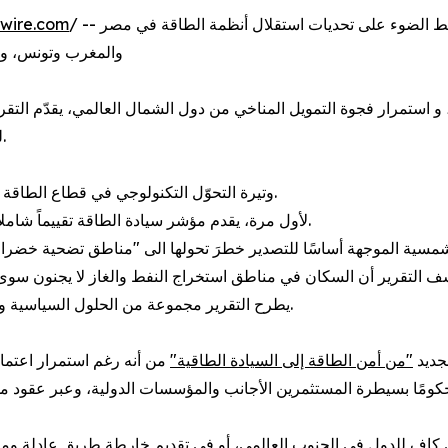
/ -- تقرير جديد لغرينبيس الشرق الأوسط وشمال أفريقيا يسلط الضوء على تحديات استقلال أنظمة الطاقة في مصر
wire.com
والمغرب وتونس، ويق
لمستقبل طاقي متجدّد وعادل وذي سيادة في شمال أفريقيا.
· وتيرة التحوّل التكنولوجي في قطاع الطاقة في المنطقة تتجاوز بكثير تغيّر موازين القوة وتوزيع المنافع.
· لأول مرة، يقدم مؤشر سيادة الطاقة تقييماً شاملاً لنقاط القوة والفجوات في كل من مصر والمغرب وتونس.
· يطرح التقرير مجموعة من الحلول السياسية والقانونية والمالية لضمان مستقبل طاقي عادل وذي سيادة.
"من أمن الطاقة إلى السيادة الطاقية"
من أنه رغم استمرار اعتما
محكومًا بسيطرة المستثمرين الأجانب والمؤسسات الدولية، وعبر عقود م
خي كافٍ للدول في الجنوب العالمي، أو في تقديم خارطة طريق عادلة ومن