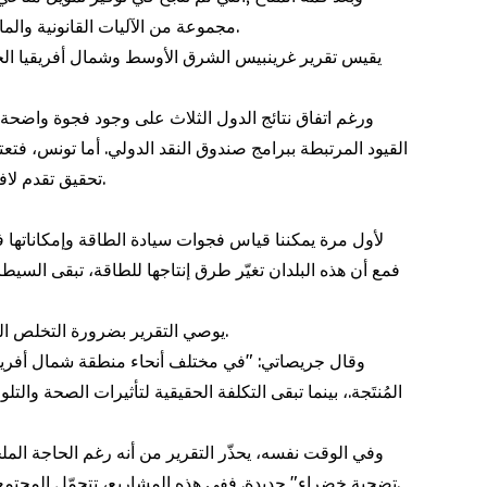
مجموعة من الآليات القانونية والمالية التي من شأنها أن تجعل التزامات العدالة المناخية والديون المناخية إلزامية، بدلًا من بقائها إجراءات طوعية يصعب التعويل عليها.
يقيس تقرير غرينبيس الشرق الأوسط وشمال أفريقيا الجد
ورغم اتفاق نتائج الدول الثلاث على وجود فجوة واضحة
القيود المرتبطة ببرامج صندوق النقد الدولي. أما تونس، فتع
تحقيق تقدم لافت في مجال الطاقة المتجدّدة، إلا أنه لا يزال معتمدًا على الفحم، وعلى أصول طاقية مملوكة لجهات أجنبية وموجّهة أساساً للتصدير.
فمع أن هذه البلدان تغيّر طرق إنتاجها للطاقة، تبقى السيط
يوصي التقرير بضرورة التخلص العادل والمنصف من الوقود الأحفوري، مع التأكيد على أن الملوِّثين التاريخيين لا يمكن أن يتخلوا عن مسؤولية الأضرار التي تسبّبوا بها.
وقال جريصاتي: "في مختلف أنحاء منطقة شمال أفريقي
المُنتَجة.، بينما تبقى التكلفة الحقيقية لتأثيرات الصحة و
وفي الوقت نفسه، يحذّر التقرير من أنه رغم الحاجة الملح
تضحية خضراء" جديدة. ففي هذه المشاريع، تتحمّل المجتمعات المحلية مجدداً الأعباء البيئية والاجتماعية، مثل شحّ المياه ونزع ملكية الأراضي، من دون أن تحصل على منافع عادلة مقابل ذلك.