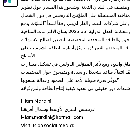
ل ومنصف في البلدان الثلاثة. ويتمحور هذا المسار حول تطوير
مناخية المستحقّة على الملوِّثين التاريخيين في دول الشمال
طاقة، يوصي بتخصيص 15–25% من انتاج جميع مشاريع الهيدروجين والطاقة المتجددة المخصصة للتصدير لصالح الاستهلاك
للطاقة المتجددة اللامركزية، مثل أنظمة الطاقة الشمسية على
الأسطح.
ق واسع، ومع تأثير المموّلين الدوليين في تشكيل مسارات
ّذ انتقالًا طاقيًا متجددًا ذو سيادة ومتمحورًا حول المجتمعات
يوفّر قدرة طويلة الأمد على الصمود وعدالة لشعوبها."
Hiam Mardini
غرينبيس الشرق الأوسط وشمال أفريقيا
Hiam.mardini@hotmail.com
Visit us on social media: